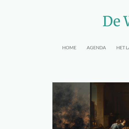
Ga
direct
De 
naar
de
hoofdinhoud
HOME
AGENDA
HET 