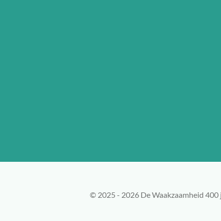
o
r
e
p
k
a
p
m
© 2025 - 2026 De Waakzaamheid 400 