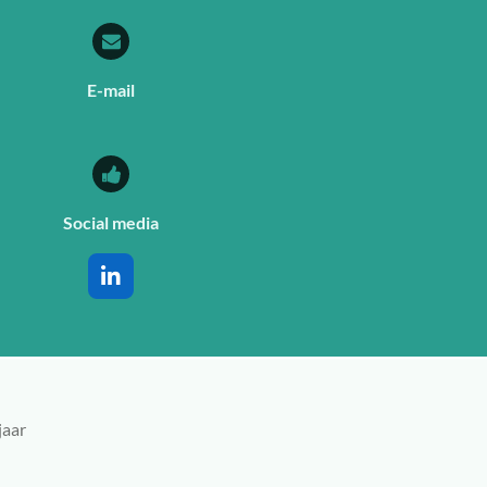
E-mail
Social media
L
i
n
k
e
d
I
jaar
n